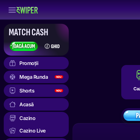
MATCH CASH
JOACĂ ACUM
GHID
Promoții
Mega Runda
NOU
Ca
Shorts
NOU
Acasă
P
Cazino
Cazino Live