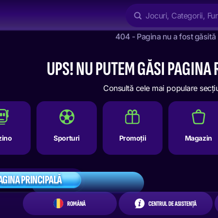
Jocuri, Categorii, Fur
404 - Pagina nu a fost găsită
UPS! NU PUTEM GĂSI PAGINA
Consultă cele mai populare secțiu
zino
Sporturi
Promoții
Magazin
AGINA PRINCIPALĂ
ROMÂNĂ
CENTRUL DE ASISTENȚĂ