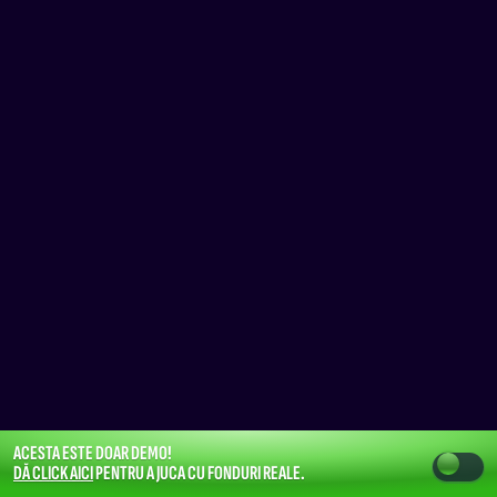
ACESTA ESTE DOAR DEMO!
DĂ CLICK AICI
PENTRU A JUCA CU FONDURI REALE.