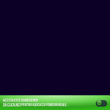
ACESTA ESTE DOAR DEMO!
DĂ CLICK AICI
PENTRU A JUCA CU FONDURI REALE.