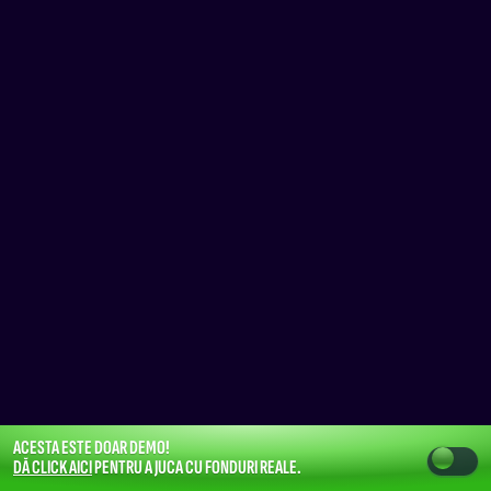
ACESTA ESTE DOAR DEMO!
DĂ CLICK AICI
PENTRU A JUCA CU FONDURI REALE.