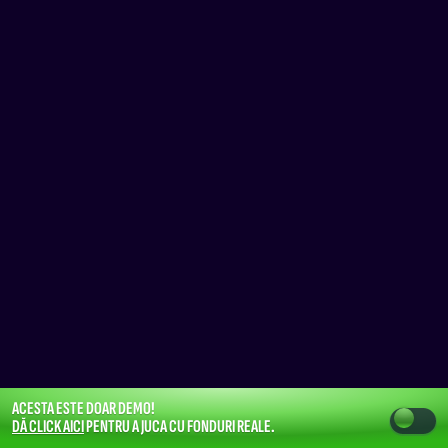
ACESTA ESTE DOAR DEMO!
DĂ CLICK AICI
PENTRU A JUCA CU FONDURI REALE.