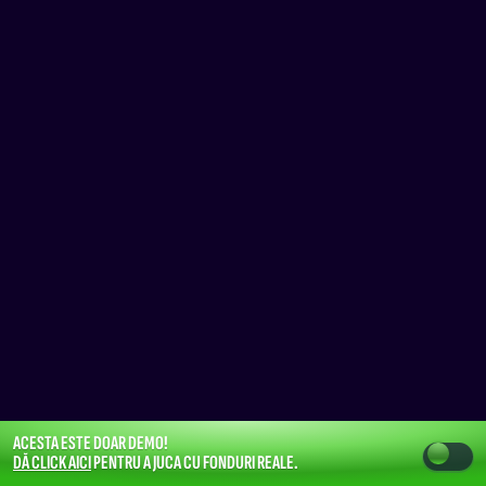
ACESTA ESTE DOAR DEMO!
DĂ CLICK AICI
PENTRU A JUCA CU FONDURI REALE.