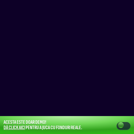
ACESTA ESTE DOAR DEMO!
DĂ CLICK AICI
PENTRU A JUCA CU FONDURI REALE.