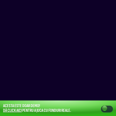
ACESTA ESTE DOAR DEMO!
DĂ CLICK AICI
PENTRU A JUCA CU FONDURI REALE.