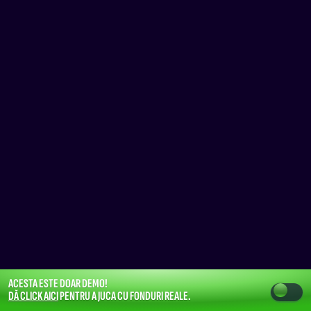
ACESTA ESTE DOAR DEMO!
DĂ CLICK AICI
PENTRU A JUCA CU FONDURI REALE.