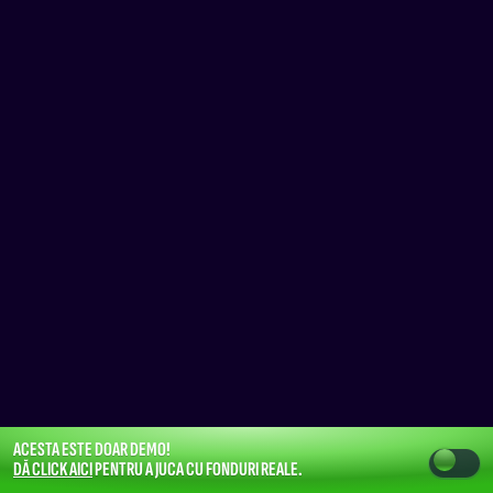
ACESTA ESTE DOAR DEMO!
DĂ CLICK AICI
PENTRU A JUCA CU FONDURI REALE.