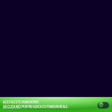
ACESTA ESTE DOAR DEMO!
DĂ CLICK AICI
PENTRU A JUCA CU FONDURI REALE.