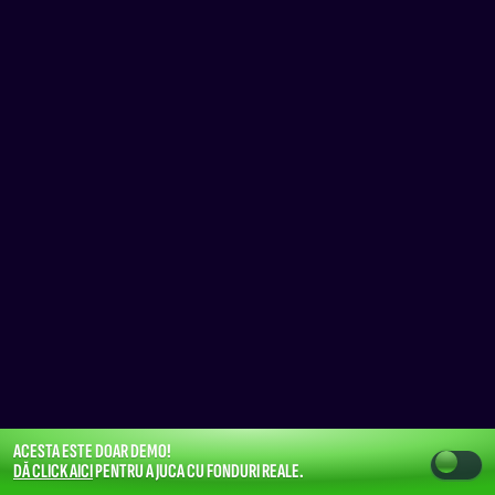
ACESTA ESTE DOAR DEMO!
DĂ CLICK AICI
PENTRU A JUCA CU FONDURI REALE.