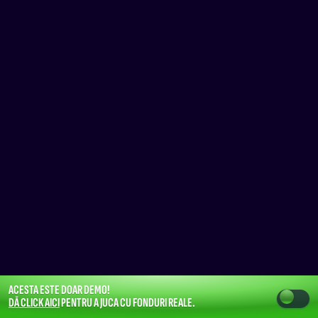
ACESTA ESTE DOAR DEMO!
DĂ CLICK AICI
PENTRU A JUCA CU FONDURI REALE.