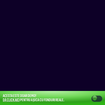
ACESTA ESTE DOAR DEMO!
DĂ CLICK AICI
PENTRU A JUCA CU FONDURI REALE.