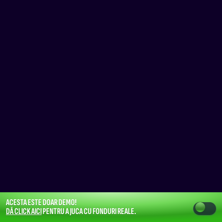
ACESTA ESTE DOAR DEMO!
DĂ CLICK AICI
PENTRU A JUCA CU FONDURI REALE.