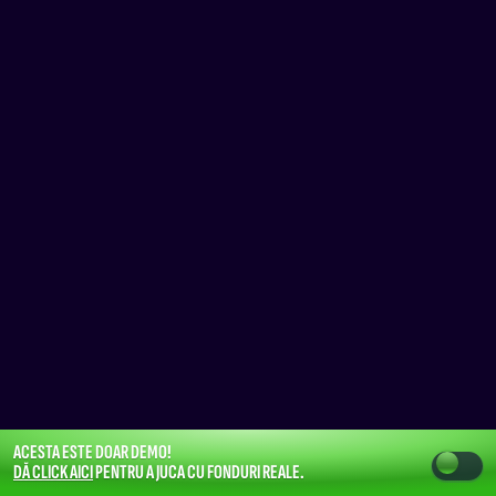
ACESTA ESTE DOAR DEMO!
DĂ CLICK AICI
PENTRU A JUCA CU FONDURI REALE.