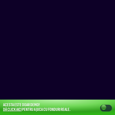
ACESTA ESTE DOAR DEMO!
DĂ CLICK AICI
PENTRU A JUCA CU FONDURI REALE.