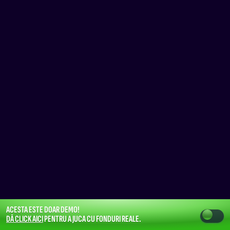
ACESTA ESTE DOAR DEMO!
DĂ CLICK AICI
PENTRU A JUCA CU FONDURI REALE.