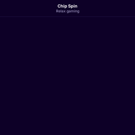
Chip Spin
Relax gaming