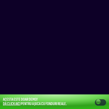
ACESTA ESTE DOAR DEMO!
DĂ CLICK AICI
PENTRU A JUCA CU FONDURI REALE.