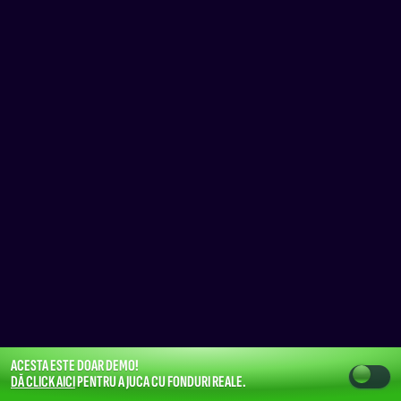
ACESTA ESTE DOAR DEMO!
DĂ CLICK AICI
PENTRU A JUCA CU FONDURI REALE.