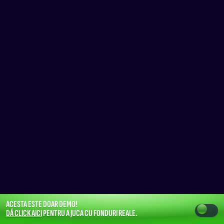
ACESTA ESTE DOAR DEMO!
DĂ CLICK AICI
PENTRU A JUCA CU FONDURI REALE.