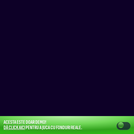
ACESTA ESTE DOAR DEMO!
DĂ CLICK AICI
PENTRU A JUCA CU FONDURI REALE.