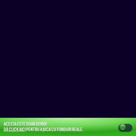
ACESTA ESTE DOAR DEMO!
DĂ CLICK AICI
PENTRU A JUCA CU FONDURI REALE.