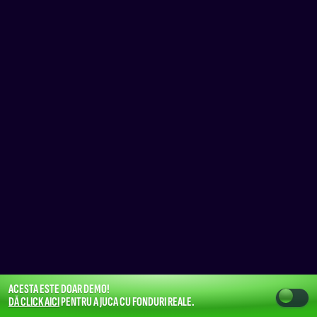
ACESTA ESTE DOAR DEMO!
DĂ CLICK AICI
PENTRU A JUCA CU FONDURI REALE.