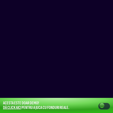
ACESTA ESTE DOAR DEMO!
DĂ CLICK AICI
PENTRU A JUCA CU FONDURI REALE.