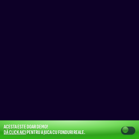
ACESTA ESTE DOAR DEMO!
DĂ CLICK AICI
PENTRU A JUCA CU FONDURI REALE.