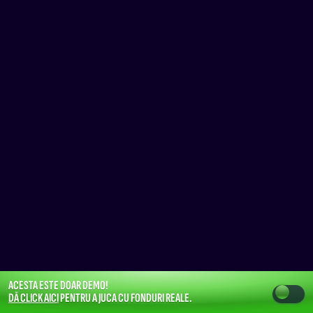
ACESTA ESTE DOAR DEMO!
DĂ CLICK AICI
PENTRU A JUCA CU FONDURI REALE.