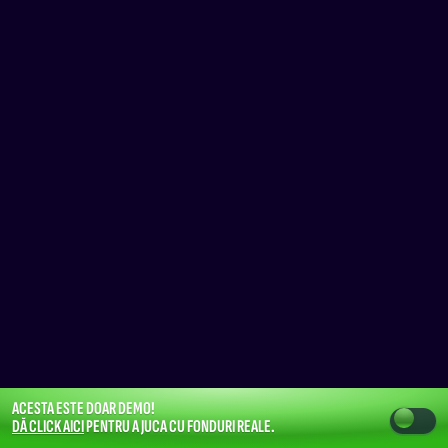
ACESTA ESTE DOAR DEMO!
DĂ CLICK AICI
PENTRU A JUCA CU FONDURI REALE.