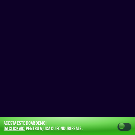
ACESTA ESTE DOAR DEMO!
DĂ CLICK AICI
PENTRU A JUCA CU FONDURI REALE.