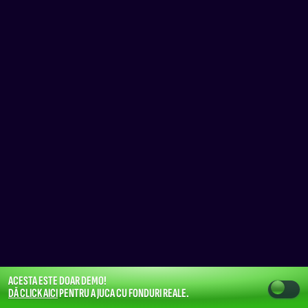
ACESTA ESTE DOAR DEMO!
DĂ CLICK AICI
PENTRU A JUCA CU FONDURI REALE.