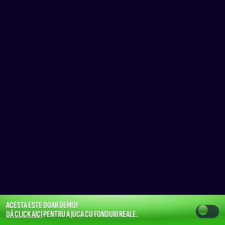
ACESTA ESTE DOAR DEMO!
DĂ CLICK AICI
PENTRU A JUCA CU FONDURI REALE.