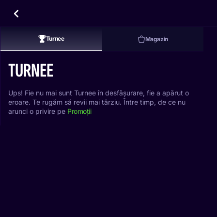
Turnee
Magazin
TURNEE
Ups! Fie nu mai sunt Turnee în desfășurare, fie a apărut o
eroare. Te rugăm să revii mai târziu. Între timp, de ce nu
arunci o privire pe
Promoții