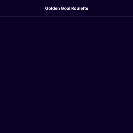
Golden Goal Roulette