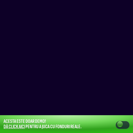
ACESTA ESTE DOAR DEMO!
DĂ CLICK AICI
PENTRU A JUCA CU FONDURI REALE.