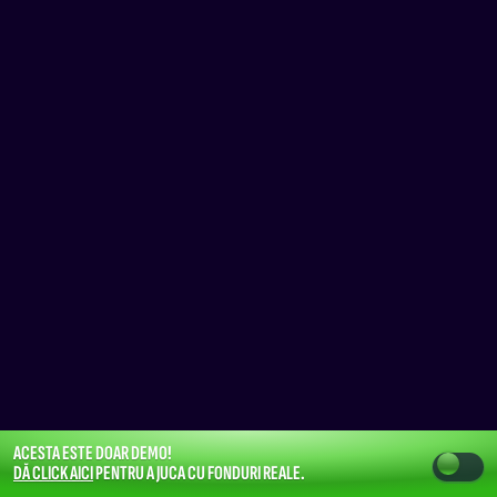
ACESTA ESTE DOAR DEMO!
DĂ CLICK AICI
PENTRU A JUCA CU FONDURI REALE.