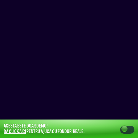
ACESTA ESTE DOAR DEMO!
DĂ CLICK AICI
PENTRU A JUCA CU FONDURI REALE.