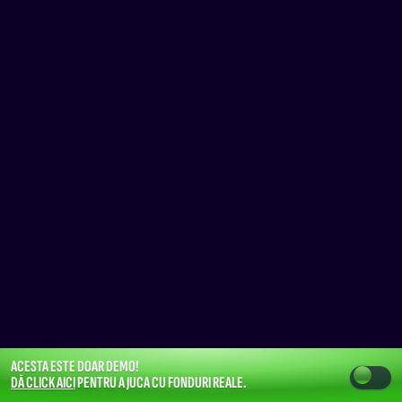
ACESTA ESTE DOAR DEMO!
DĂ CLICK AICI
PENTRU A JUCA CU FONDURI REALE.