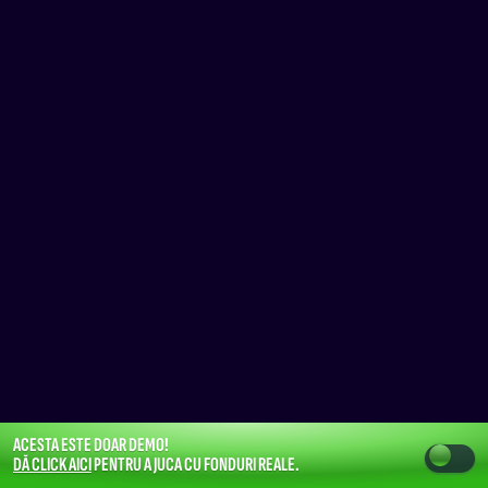
ACESTA ESTE DOAR DEMO!
DĂ CLICK AICI
PENTRU A JUCA CU FONDURI REALE.