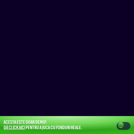
ACESTA ESTE DOAR DEMO!
DĂ CLICK AICI
PENTRU A JUCA CU FONDURI REALE.