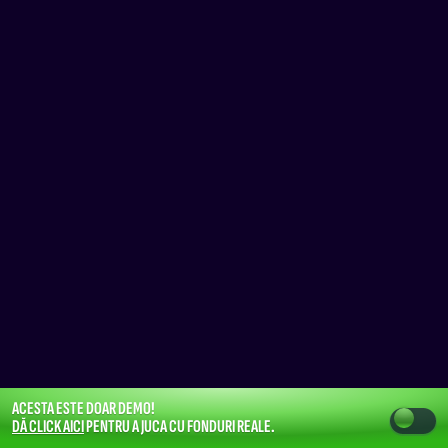
ACESTA ESTE DOAR DEMO!
DĂ CLICK AICI
PENTRU A JUCA CU FONDURI REALE.