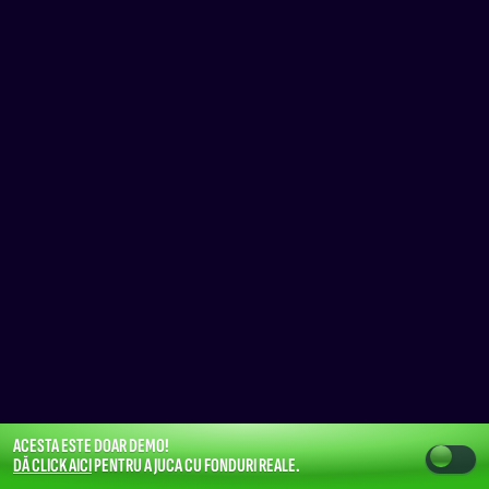
ACESTA ESTE DOAR DEMO!
DĂ CLICK AICI
PENTRU A JUCA CU FONDURI REALE.