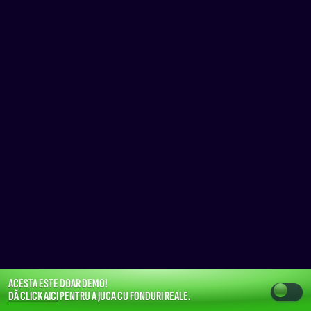
ACESTA ESTE DOAR DEMO!
DĂ CLICK AICI
PENTRU A JUCA CU FONDURI REALE.