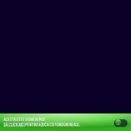
ACESTA ESTE DOAR DEMO!
DĂ CLICK AICI
PENTRU A JUCA CU FONDURI REALE.