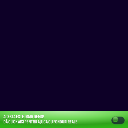
ACESTA ESTE DOAR DEMO!
DĂ CLICK AICI
PENTRU A JUCA CU FONDURI REALE.