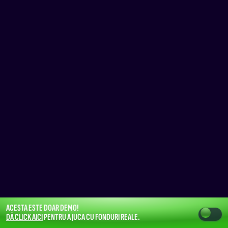
ACESTA ESTE DOAR DEMO!
DĂ CLICK AICI
PENTRU A JUCA CU FONDURI REALE.