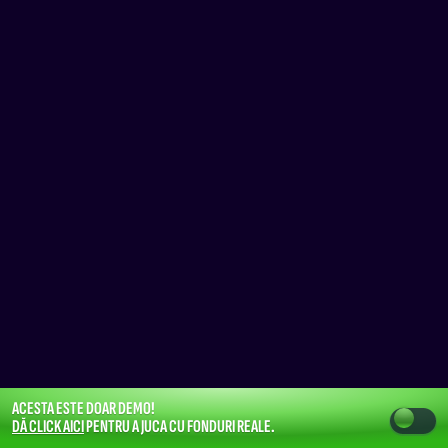
ACESTA ESTE DOAR DEMO!
DĂ CLICK AICI
PENTRU A JUCA CU FONDURI REALE.