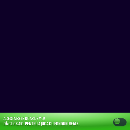
ACESTA ESTE DOAR DEMO!
DĂ CLICK AICI
PENTRU A JUCA CU FONDURI REALE.