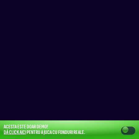
ACESTA ESTE DOAR DEMO!
DĂ CLICK AICI
PENTRU A JUCA CU FONDURI REALE.