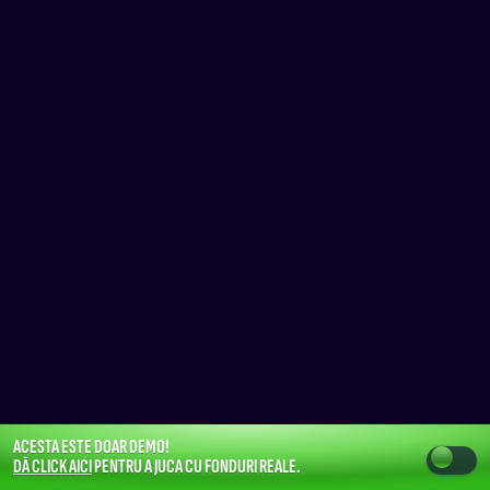
ACESTA ESTE DOAR DEMO!
DĂ CLICK AICI
PENTRU A JUCA CU FONDURI REALE.