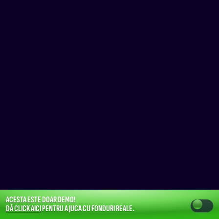
ACESTA ESTE DOAR DEMO!
DĂ CLICK AICI
PENTRU A JUCA CU FONDURI REALE.